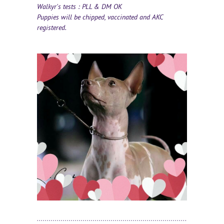
Walkyr's tests : PLL & DM OK
Puppies will be chipped, vaccinated and AKC
registered.
...........................................................................