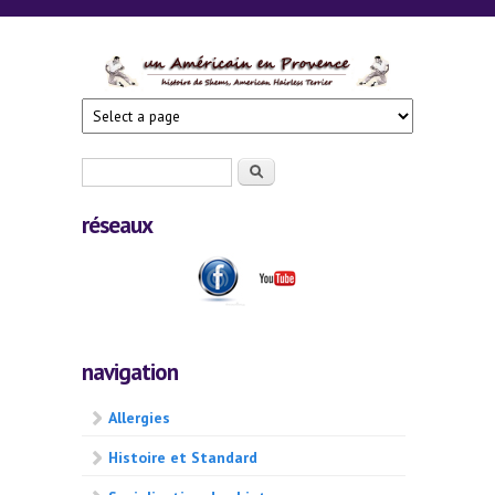
Skip to main content
AHT en
Provence
Search form
Search
réseaux
navigation
Allergies
Histoire et Standard