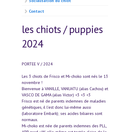
Socialisation du chiot
Contact
les chiots / puppies
2024
PORTEE V / 2024
Les 3 chiots de Frisco et Mi-choko sont nés le 13
novembre !
Bienvenue à VANILLE, VANUATU (alias Cachou) et
VASCO DE GAMA (alias Victor) <3 <3 <3
Frisco est né de parents indemnes de maladies
génétiques, il l'est donc lui-même aussi
(laboratoire Embark); ses acides biliaires sont
normaux.
Mi-choko est née de parents indemnes des PLL,
APR-prcd, vW, elle-même est testée claire de la