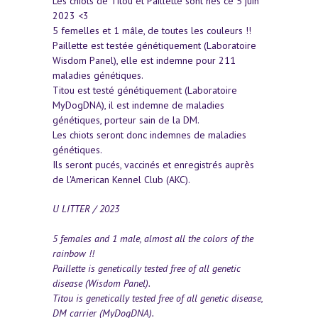
Les chiots de Titou et Paillette sont nés ce 5 juin
2023 <3
5 femelles et 1 mâle, de toutes les couleurs !!
Paillette est testée génétiquement (Laboratoire
Wisdom Panel), elle est indemne pour 211
maladies génétiques.
Titou est testé génétiquement (Laboratoire
MyDogDNA), il est indemne de maladies
génétiques, porteur sain de la DM.
Les chiots seront donc indemnes de maladies
génétiques.
Ils seront pucés, vaccinés et enregistrés auprès
de l'American Kennel Club (AKC).
U LITTER / 2023
5 females and 1 male, almost all the colors of the
rainbow !!
Paillette is genetically tested free of all genetic
disease (Wisdom Panel).
Titou is genetically tested free of all genetic disease,
DM carrier (MyDogDNA).