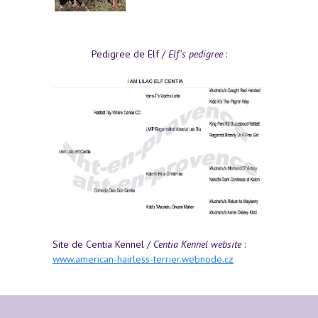
Pedigree de Elf /
Elf's pedigree
:
Site de Centia Kennel /
Centia Kennel website
:
www.american-hairless-terrier.webnode.cz