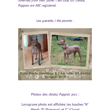
inherited from their father
I am Lilac Elf Centia
,
Puppies are AKC registered.
Les parents /
the parents
:
Photos des chiots/
Puppies' pics :
Lorsqu'une photo est affichée, les touches "N"
(Next), "P" (Previous) et "C" (Close)